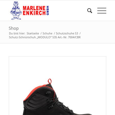
Shop
Du bist hier:
Startseite
/
Schuhe
/
Schutzschuhe S3
/
Schutz-Schnürschuh „MODULO“ S3S Art.-Nr. 7004/CBR