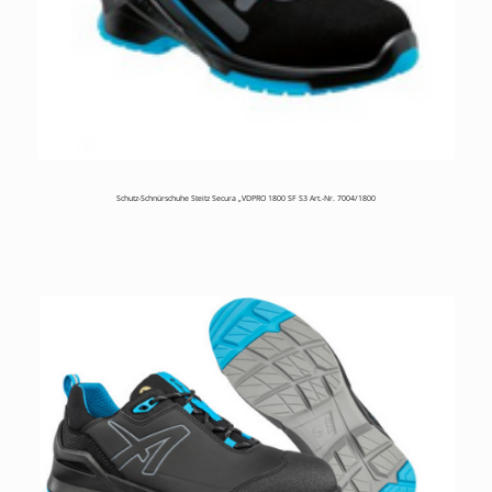
Schutz-Schnürschuhe Steitz Secura „VDPRO 1800 SF S3 Art.-Nr. 7004/1800