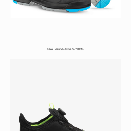
Schutz Halbschuhe S3 Art.-Nr. 7035/TA