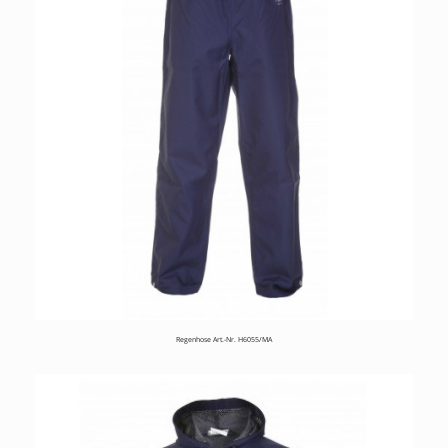
Regenhose Art.-Nr. H6055/MA