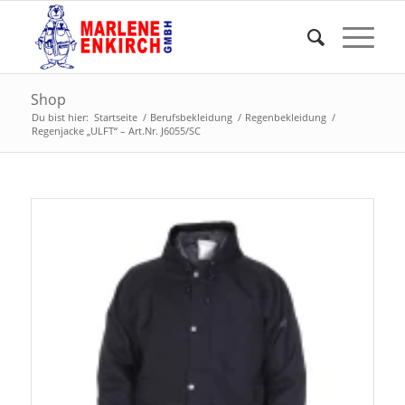
Shop
Du bist hier:
Startseite
/
Berufsbekleidung
/
Regenbekleidung
/
Regenjacke „ULFT“ – Art.Nr. J6055/SC