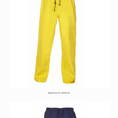
Regenhose Art.-H6055/GE