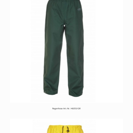
Regenhose Art.-Nr. H6055/GR