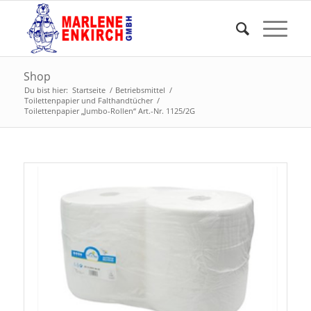
Shop
Du bist hier:
Startseite
/
Betriebsmittel
/
Toilettenpapier und Falthandtücher
/
Toilettenpapier „Jumbo-Rollen“ Art.-Nr. 1125/2G