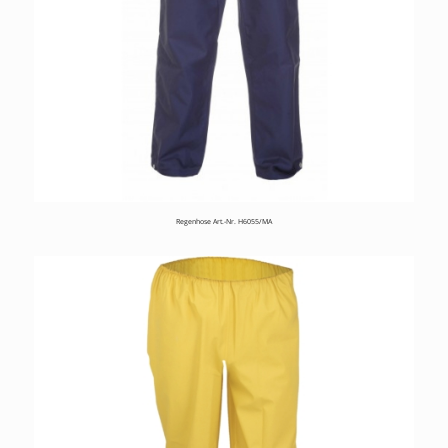
Regenhose Art.-Nr. H6055/MA