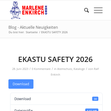
Blog - Aktuelle Neuigkeiten
Du bist hier:
Startseite
/
EKASTU SAFETY 2026
EKASTU SAFETY 2026
/
/
/
28. Juni 2023
0 Kommentare
in
Atemschutz
,
Kataloge
von
Ralf
Enkirch
Download
Download
30
Dateigröße
8.87 MB