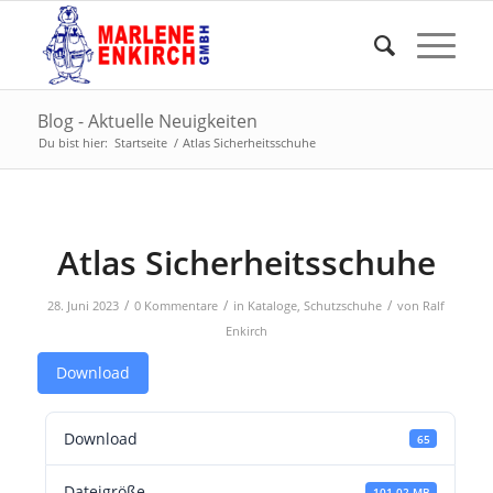
Blog - Aktuelle Neuigkeiten
Du bist hier:
Startseite
/
Atlas Sicherheitsschuhe
Atlas Sicherheitsschuhe
/
/
/
28. Juni 2023
0 Kommentare
in
Kataloge
,
Schutzschuhe
von
Ralf
Enkirch
Download
Download
65
Dateigröße
101.02 MB