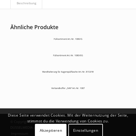
Beschreibung
Ähnliche Produkte
Füllsortiment Art.-Nr. 1080/G
Füllsortiment Art.-Nr. 1080/EG
Wandhalterung für Augenspülflasche Art.-Nr. 8153/W
Verbandkoffer „SAN“ Art.-Nr. 1087
Diese Seite verwendet Cookies. Mit der Weiternutzung der Seite,
stimmst du die Verwendung von Cookies zu.
© Copyright 2026 - Marlene Enkirch GmbH | Mit Liebe ♥ von
DÜSSELMEDIA
gemacht
Akzeptieren
Einstellungen
Impressum
Datenschutzerklärung