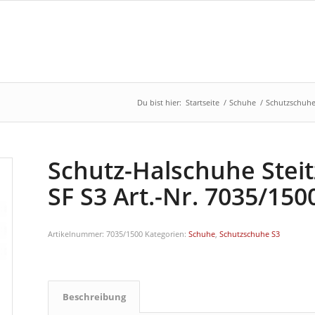
Du bist hier:
Startseite
/
Schuhe
/
Schutzschuhe
Schutz-Halschuhe Stei
SF S3 Art.-Nr. 7035/150
Artikelnummer:
7035/1500
Kategorien:
Schuhe
,
Schutzschuhe S3
Beschreibung