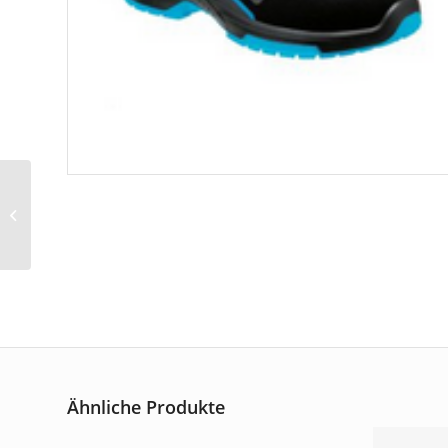
Latzhose „ACTIVIQ“
Art.-Nr. L5189/5599
Ähnliche Produkte