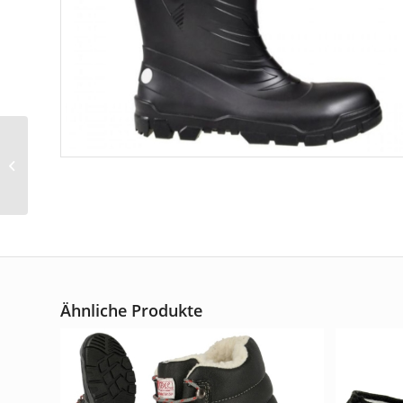
Stiefel-Einziehsocken,
grau Art.-Nr. 7007
Ähnliche Produkte