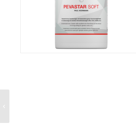
Handreiniger
„Pevastar“ Art.-Nr.
1034/9