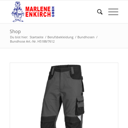
Shop
Du bist hier:
Startseite
/
Berufsbekleidung
/
Bundhosen
/
Bundhose Art.-Nr. H5188/7612