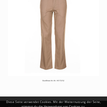
Bundhose Art.-Nr. H5172/52
Diese Seite verwendet Cookies. Mit der Weiternutzung der Seite,
stimmst du die Verwendung von Cookies zu.
© Copyright 2026 - Marlene Enkirch GmbH | Mit Liebe ♥ von