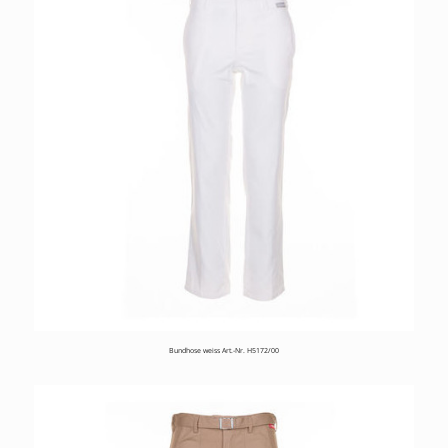
Bundhose weiss Art.-Nr. H5172/00