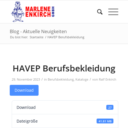
Blog - Aktuelle Neuigkeiten
Du bist hier:
Startseite
/
HAVEP Berufsbekleidung
HAVEP Berufsbekleidung
/
/
29. November 2023
in
Berufsbekleidung
,
Kataloge
von
Ralf Enkirch
Download
Download
27
Dateigröße
41.81 MB