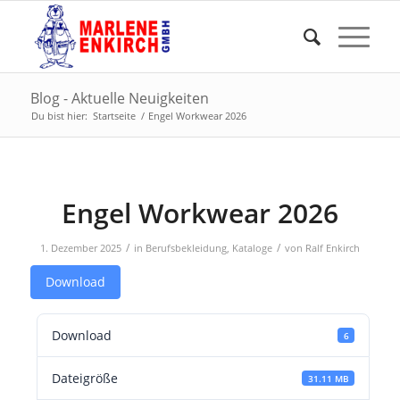
Blog - Aktuelle Neuigkeiten
Du bist hier:
Startseite
/
Engel Workwear 2026
Engel Workwear 2026
/
/
1. Dezember 2025
in
Berufsbekleidung
,
Kataloge
von
Ralf Enkirch
Download
Download
6
Dateigröße
31.11 MB