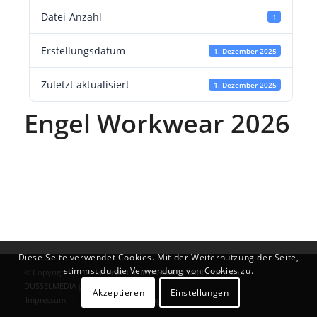
Datei-Anzahl
1
Erstellungsdatum
1. Dezember 2025
Zuletzt aktualisiert
1. Dezember 2025
Engel Workwear 2026
Diese Seite verwendet Cookies. Mit der Weiternutzung der Seite,
stimmst du die Verwendung von Cookies zu.
© Copyright 2026 - Marlene Enkirch GmbH | Mit Liebe ♥ von
DÜSSELMEDIA
gemacht
Akzeptieren
Einstellungen
Impressum
Datenschutzerklärung