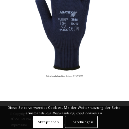
Strickhandschuh blau Art.-Nr. 8197/3688
Diese Seite verwendet Cookies. Mit der Weiternutzung der Seite,
stimmst du die Verwendung von Cookies zu.
© Copyright 2026 - Marlene Enkirch GmbH | Mit Liebe ♥ von
DÜSSELMEDIA
gemacht
Akzeptieren
Einstellungen
Impressum
Datenschutzerklärung